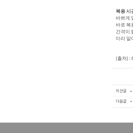
복용 시
바쁘게 
바로 복
간격이 
미리 알
[출처] :
이전글
다음글