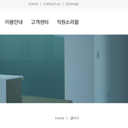
Home
/
Contact us
/
Sitemap
Home
>
갤러리