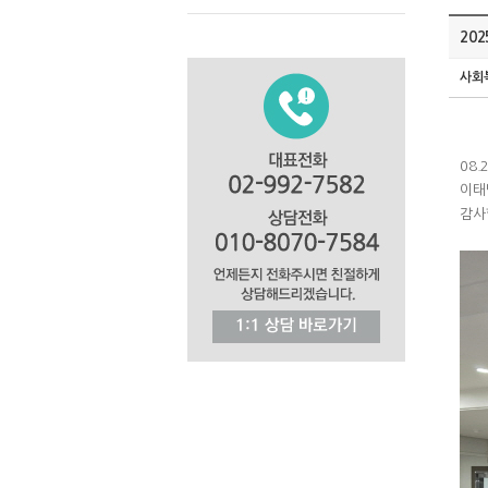
202
사회
08.
이태
감사